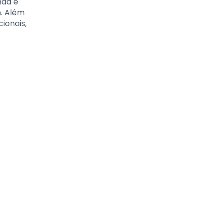
nda é
m. Além
ionais,