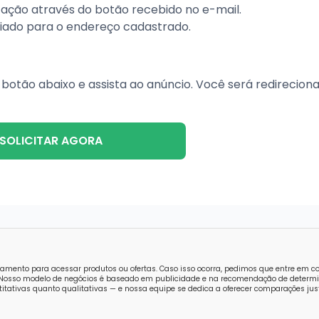
itação através do botão recebido no e-mail.
viado para o endereço cadastrado.
no botão abaixo e assista ao anúncio. Você será redirecion
SOLICITAR AGORA
amento para acessar produtos ou ofertas. Caso isso ocorra, pedimos que entre em 
o. Nosso modelo de negócios é baseado em publicidade e na recomendação de determi
tativas quanto qualitativas — e nossa equipe se dedica a oferecer comparações just