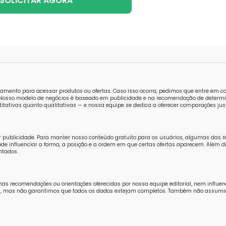
SOLICITAR AGORA
amento para acessar produtos ou ofertas. Caso isso ocorra, pedimos que entre em 
o. Nosso modelo de negócios é baseado em publicidade e na recomendação de determi
tativas quanto qualitativas — e nossa equipe se dedica a oferecer comparações just
r publicidade. Para manter nosso conteúdo gratuito para os usuários, algumas das 
e influenciar a forma, a posição e a ordem em que certas ofertas aparecem. Além di
ntados.
nas recomendações ou orientações oferecidas por nossa equipe editorial, nem influe
ores, mas não garantimos que todos os dados estejam completos. Também não assum