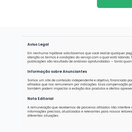
Aviso Legal
Em nenhuma hipótese solicitaremos que você realize qualquer pag
atenção os termos e condições do serviço com o qual está lidand
publicações são resultado de análises aprofundadas — tanto quanti
Informação sobre Anunciantes
Somos um site de conteúdo independente e objetivo, financiado po
afiliados que nos remuneram por indicações. Essa compensação pod
também podem impactar a exibição dos produtos e ofertas aprese
Nota Editorial
A remuneração que recebemos de parceiros afiliados não interfere 
informações precisas, atualizadas e relevantes para nossos leit
diferentes situações.