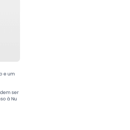
to e um
podem ser
sso à Nu