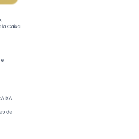
.
la Caixa
 e
CAIXA
ões de