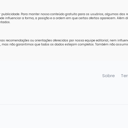
r publicidade. Para manter nosso conteúdo gratuito para os usuários, algumas das 
e influenciar a forma, a posição e a ordem em que certas ofertas aparecem. Além di
ntados.
nas recomendações ou orientações oferecidas por nossa equipe editorial, nem influe
ores, mas não garantimos que todos os dados estejam completos. Também não assum
Sobre
Te