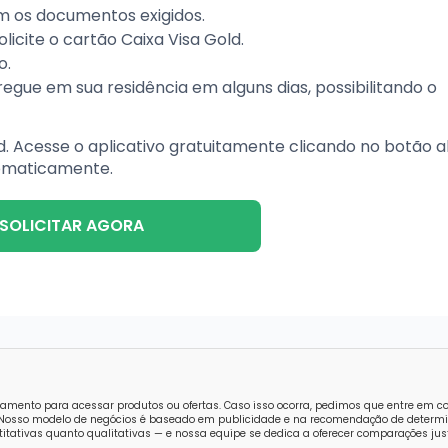
om os documentos exigidos.
icite o cartão Caixa Visa Gold.
o.
egue em sua residência em alguns dias, possibilitando o
d. Acesse o aplicativo gratuitamente clicando no botão a
tomaticamente.
SOLICITAR AGORA
amento para acessar produtos ou ofertas. Caso isso ocorra, pedimos que entre em 
o. Nosso modelo de negócios é baseado em publicidade e na recomendação de determi
tativas quanto qualitativas — e nossa equipe se dedica a oferecer comparações just