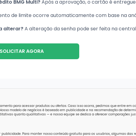
édito BMG Multi?
Após a aprovação, o cartão é entregu
nto de limite ocorre automaticamente com base na aná
 alterar?
A alteração da senha pode ser feita na centra
SOLICITAR AGORA
amento para acessar produtos ou ofertas. Caso isso ocorra, pedimos que entre em 
o. Nosso modelo de negócios é baseado em publicidade e na recomendação de determi
tativas quanto qualitativas — e nossa equipe se dedica a oferecer comparações just
r publicidade. Para manter nosso conteúdo gratuito para os usuários, algumas das 