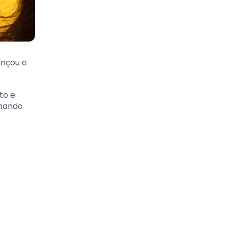
ançou o
to e
onando