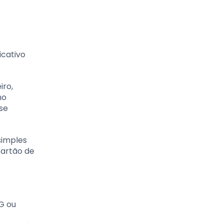
icativo
iro,
mo
sse
simples
Cartão de
G ou