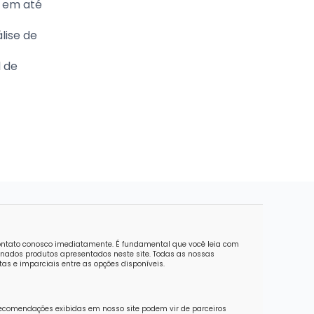
e em até
lise de
l de
contato conosco imediatamente. É fundamental que você leia com
nados produtos apresentados neste site. Todas as nossas
as e imparciais entre as opções disponíveis.
recomendações exibidas em nosso site podem vir de parceiros