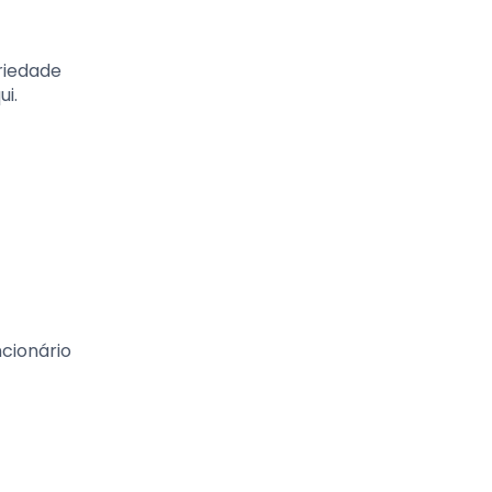
riedade
i.
cionário