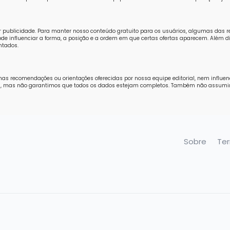
r publicidade. Para manter nosso conteúdo gratuito para os usuários, algumas das 
e influenciar a forma, a posição e a ordem em que certas ofertas aparecem. Além di
ntados.
nas recomendações ou orientações oferecidas por nossa equipe editorial, nem influe
ores, mas não garantimos que todos os dados estejam completos. Também não assum
Sobre
Te