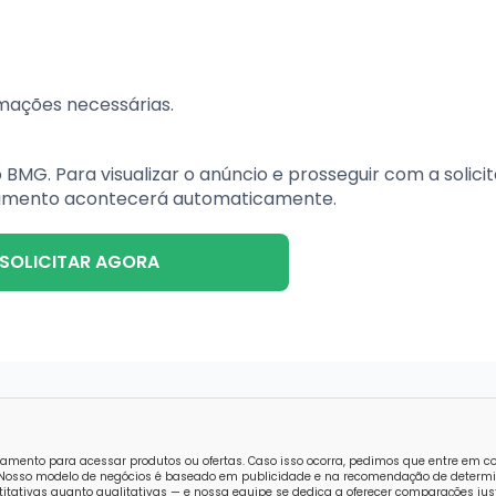
rmações necessárias.
MG. Para visualizar o anúncio e prosseguir com a solici
ionamento acontecerá automaticamente.
SOLICITAR AGORA
amento para acessar produtos ou ofertas. Caso isso ocorra, pedimos que entre em 
o. Nosso modelo de negócios é baseado em publicidade e na recomendação de determi
tativas quanto qualitativas — e nossa equipe se dedica a oferecer comparações just