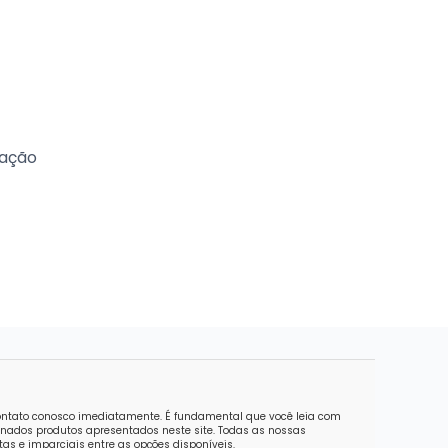
tação
contato conosco imediatamente. É fundamental que você leia com
nados produtos apresentados neste site. Todas as nossas
as e imparciais entre as opções disponíveis.