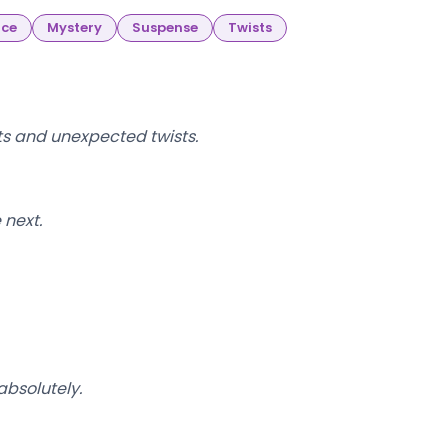
ce
Mystery
Suspense
Twists
s and unexpected twists.
 next.
absolutely.