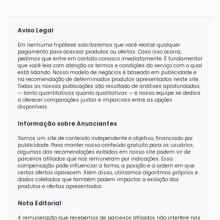
Aviso Legal
Em nenhuma hipótese solicitaremos que você realize qualquer
pagamento para acessar produtos ou ofertas. Caso isso ocorra,
pedimos que entre em contato conosco imediatamente. É fundamental
que você leia com atenção os termos e condições do serviço com o qual
está lidando. Nosso modelo de negócios é baseado em publicidade e
na recomendação de determinados produtos apresentados neste site.
Todas as nossas publicações são resultado de análises aprofundadas
— tanto quantitativas quanto qualitativas — e nossa equipe se dedica
a oferecer comparações justas e imparciais entre as opções
disponíveis.
Informação sobre Anunciantes
Somos um site de conteúdo independente e objetivo, financiado por
publicidade. Para manter nosso conteúdo gratuito para os usuários,
algumas das recomendações exibidas em nosso site podem vir de
parceiros afiliados que nos remuneram por indicações. Essa
compensação pode influenciar a forma, a posição e a ordem em que
certas ofertas aparecem. Além disso, utilizamos algoritmos próprios e
dados coletados que também podem impactar a exibição dos
produtos e ofertas apresentados.
Nota Editorial
A remuneração que recebemos de parceiros afiliados não interfere nas