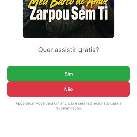
Quer assistir grátis?
Sim
Não
Após clicar, você verá um anúncio e será redirecionado para a
recomendação.