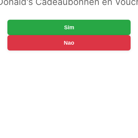
onald's Cadeaubonnen en Vouc
Sim
Nao