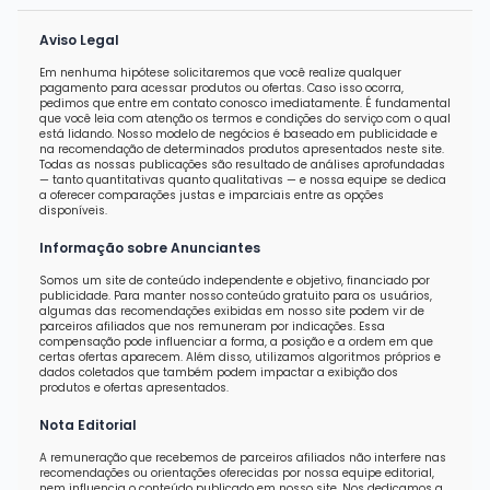
Aviso Legal
Em nenhuma hipótese solicitaremos que você realize qualquer
pagamento para acessar produtos ou ofertas. Caso isso ocorra,
pedimos que entre em contato conosco imediatamente. É fundamental
que você leia com atenção os termos e condições do serviço com o qual
está lidando. Nosso modelo de negócios é baseado em publicidade e
na recomendação de determinados produtos apresentados neste site.
Todas as nossas publicações são resultado de análises aprofundadas
— tanto quantitativas quanto qualitativas — e nossa equipe se dedica
a oferecer comparações justas e imparciais entre as opções
disponíveis.
Informação sobre Anunciantes
Somos um site de conteúdo independente e objetivo, financiado por
publicidade. Para manter nosso conteúdo gratuito para os usuários,
algumas das recomendações exibidas em nosso site podem vir de
parceiros afiliados que nos remuneram por indicações. Essa
compensação pode influenciar a forma, a posição e a ordem em que
certas ofertas aparecem. Além disso, utilizamos algoritmos próprios e
dados coletados que também podem impactar a exibição dos
produtos e ofertas apresentados.
Nota Editorial
A remuneração que recebemos de parceiros afiliados não interfere nas
recomendações ou orientações oferecidas por nossa equipe editorial,
nem influencia o conteúdo publicado em nosso site. Nos dedicamos a