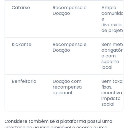
Catarse
Recompensa e
Ampla
Doação
comunidad
e
diversidade
de projetos
Kickante
Recompensa e
Sem meta
Doação
obrigatória
e com
suporte
local
Benfeitoria
Doação com
Sem taxas
recompensa
fixas,
opcional
incentiva o
impacto
social
Considere também se a plataforma possui uma
interface de usuário amigável e acesso a uma