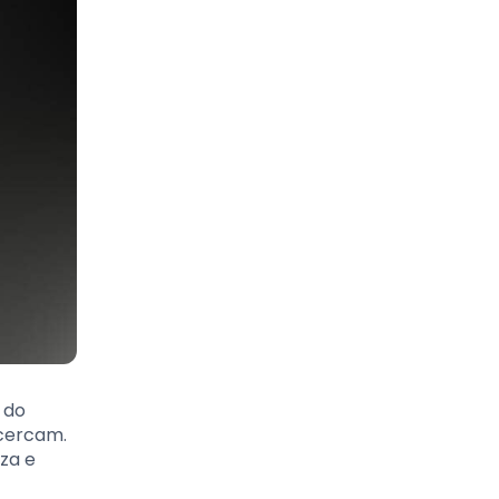
 do
 cercam.
za e