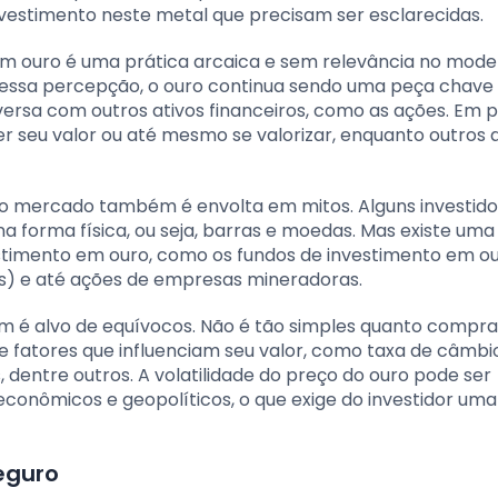
vestimento neste metal que precisam ser esclarecidas.
em ouro é uma prática arcaica e sem relevância no mod
 dessa percepção, o ouro continua sendo uma peça chave
inversa com outros ativos financeiros, como as ações. Em 
 seu valor ou até mesmo se valorizar, enquanto outros a
no mercado também é envolta em mitos. Alguns investido
a forma física, ou seja, barras e moedas. Mas existe um
estimento em ouro, como os fundos de investimento em ou
ds) e até ações de empresas mineradoras.
 é alvo de equívocos. Não é tão simples quanto compr
de fatores que influenciam seu valor, como taxa de câmbi
dentre outros. A volatilidade do preço do ouro pode ser
econômicos e geopolíticos, o que exige do investidor uma
seguro