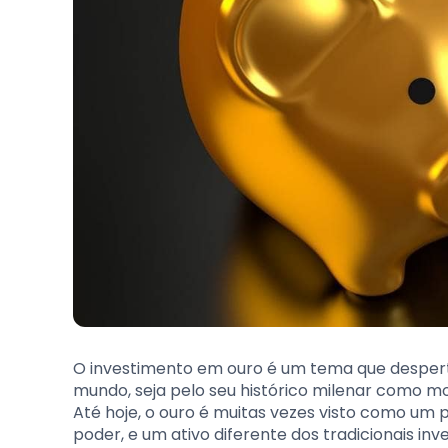
O investimento em ouro é um tema que desperta
mundo, seja pelo seu histórico milenar como m
Até hoje, o ouro é muitas vezes visto como um
poder, e um ativo diferente dos tradicionais in