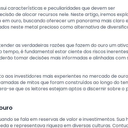
sui características e peculiaridades que devem ser
isão de alocar recursos nele. Neste artigo, iremos expl
o em ouro, buscando oferecer um panorama mais claro 
ados neste metal precioso como alternativa de diversifi
tender as verdadeiras razões que fazem do ouro um ativo
tempo, é fundamental estar ciente dos riscos inerentes
poderão tomar decisões mais informadas e alinhadas com 
to aos investidores mais experientes no mercado de ouro
camadas de mitos que foram construídos ao longo do te
a-se que os leitores estejam aptos a discernir sobre o 
ouro
ndo se fala em reservas de valor e investimentos. Sua h
eda e representava riqueza em diversas culturas. Contud