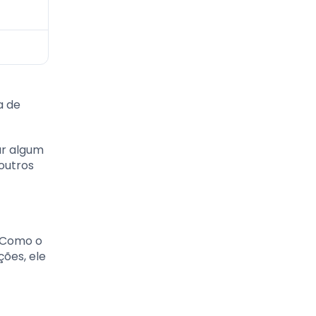
a de
ar algum
outros
. Como o
ões, ele