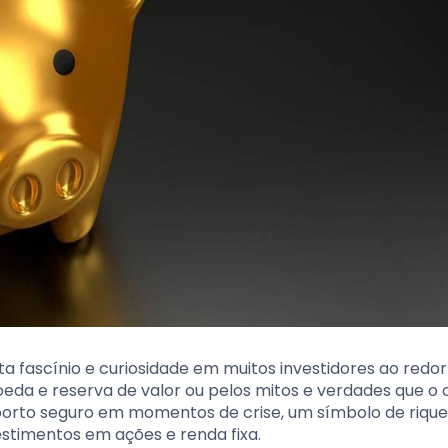
 fascínio e curiosidade em muitos investidores ao redor
oeda e reserva de valor ou pelos mitos e verdades que o
 porto seguro em momentos de crise, um símbolo de rique
vestimentos em ações e renda fixa.