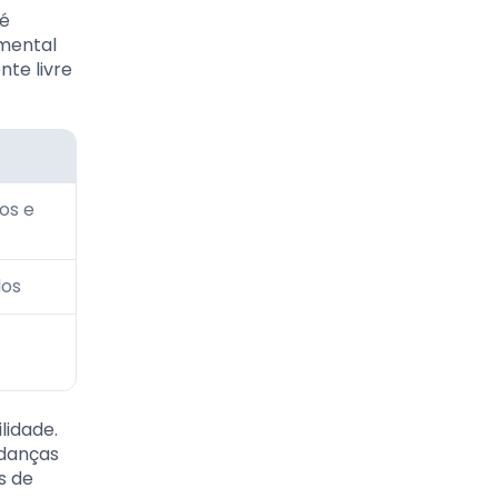
 é
amental
te livre
os e
dos
lidade.
udanças
s de