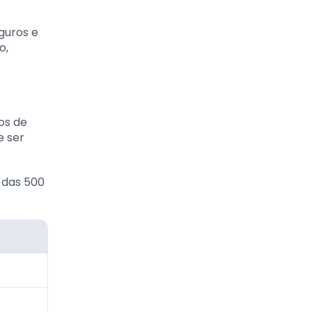
guros e
o,
os de
e ser
 das 500