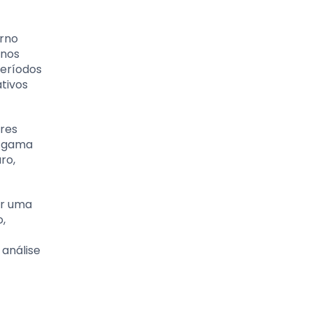
erno
 nos
períodos
tivos
res
a gama
ro,
ar uma
o,
 análise