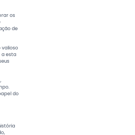
orar os
e
cação de
 valioso
 a esta
seus
,
mpo.
papel do
istória
o,