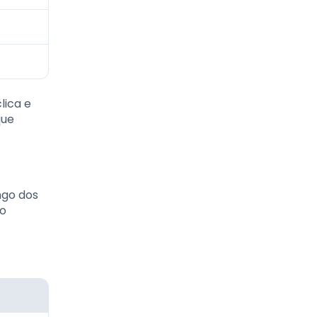
lica e
que
ngo dos
ro