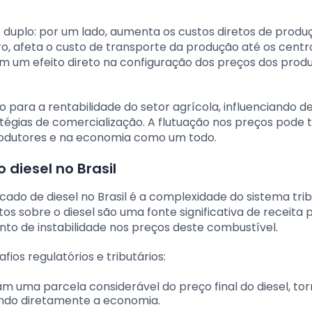
é duplo: por um lado, aumenta os custos diretos de produ
ro, afeta o custo de transporte da produção até os centr
têm um efeito direto na configuração dos preços dos prod
o para a rentabilidade do setor agrícola, influenciando d
atégias de comercialização. A flutuação nos preços pode 
 produtores e na economia como um todo.
 diesel no Brasil
do de diesel no Brasil é a complexidade do sistema trib
os sobre o diesel são uma fonte significativa de receita 
 de instabilidade nos preços deste combustível.
ios regulatórios e tributários:
am uma parcela considerável do preço final do diesel, t
ando diretamente a economia.