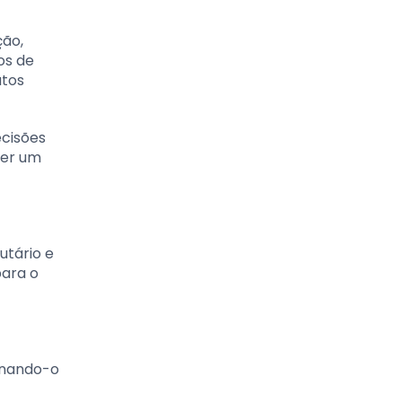
ção,
os de
utos
ecisões
ter um
utário e
para o
ornando-o