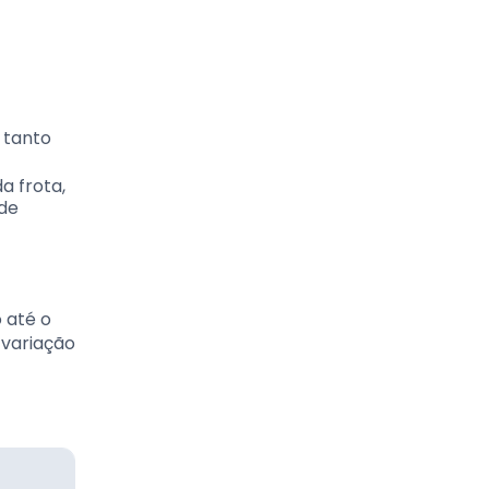
 tanto
a frota,
 de
 até o
 variação