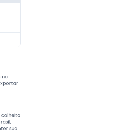
s no
exportar
 colheita
asil,
ter sua