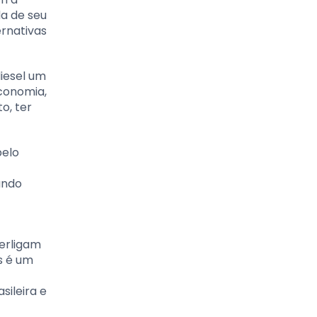
da de seu
ernativas
diesel um
economia,
o, ter
pelo
undo
terligam
s é um
sileira e