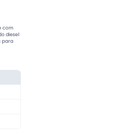
do com
o diesel
s para