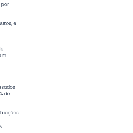
 por
utos, e
o
de
tem
pesados
5% de
utuações
,