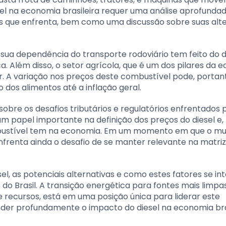
el na economia brasileira requer uma análise aprofunda
ios que enfrenta, bem como uma discussão sobre suas alt
e sua dependência do transporte rodoviário tem feito do 
 Além disso, o setor agrícola, que é um dos pilares da 
. A variação nos preços deste combustível pode, portant
o dos alimentos até a inflação geral.
obre os desafios tributários e regulatórios enfrentados 
um papel importante na definição dos preços do diesel e,
bustível tem na economia. Em um momento em que o m
enfrenta ainda o desafio de se manter relevante na matriz
esel, as potenciais alternativas e como estes fatores se in
o Brasil. A transição energética para fontes mais limpa
de recursos, está em uma posição única para liderar este
nder profundamente o impacto do diesel na economia bra