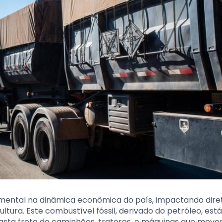
amental na dinâmica econômica do país, impactando dir
ltura. Este combustível fóssil, derivado do petróleo, est
 vasta frota de caminhões, tratores, e máquinas que mov