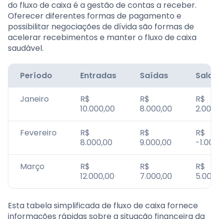
do fluxo de caixa é a gestão de contas a receber.
Oferecer diferentes formas de pagamento e
possibilitar negociações de dívida são formas de
acelerar recebimentos e manter o fluxo de caixa
saudável.
Período
Entradas
Saídas
Saldo
Janeiro
R$
R$
R$
10.000,00
8.000,00
2.000
Fevereiro
R$
R$
R$
8.000,00
9.000,00
-1.000
Março
R$
R$
R$
12.000,00
7.000,00
5.000
Esta tabela simplificada de fluxo de caixa fornece
informações rápidas sobre a situação financeira da