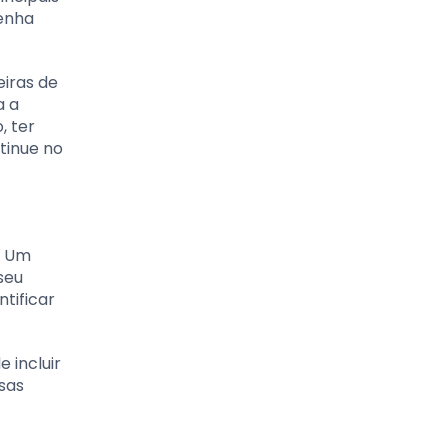
tenha
eiras de
a a
, ter
tinue no
. Um
seu
tificar
 incluir
sas