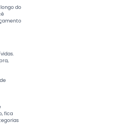
 longo do
cê
orçamento
vidas.
pra,
 de
e
, fica
ategorias