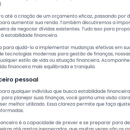
.
o até a criação de um orçamento eficaz, passando por d
s para aumentar sua renda. Também discutiremos a impo
ra de negociar dívidas existentes. Tudo isso para propo
à estabilidade financeira.
da para ajudá-lo a implementar mudanças efetivas em sua
o de tecnologias modernas para gestão de finanças, nossas
ualquer estilo de vida ou situação financeira. Acompanhe
a financeira mais equilibrada e tranquila.
eiro pessoal
ara qualquer indivíduo que busca estabilidade financeira
 para planejar suas finanças, você ganha uma visão clar
er melhor utilizado. Essa clareza permite que faça ajust
informadas.
nanceiro é a capacidade de prever e se preparar para d
ineiras até gastos inesperados, que muitas vezes são os pr