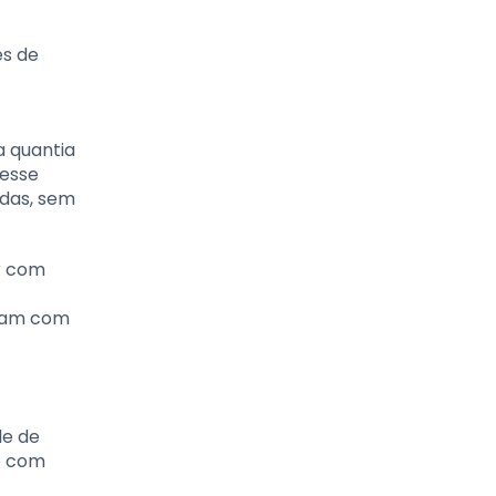
es de
a quantia
 esse
adas, sem
r com
ntam com
le de
de com