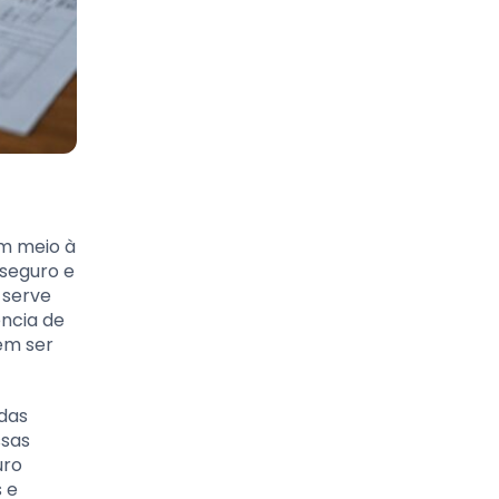
em meio à
 seguro e
 serve
ência de
em ser
idas
ssas
uro
s e