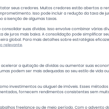
ontatar seus credores. Muitos credores estão abertos a r
ometimento. Isso pode incluir a redução da taxa de jur
 a isenção de algumas taxas.
e consolidar suas dívidas. Isso envolve combinar várias d
e juros mais baixa. A consolidação pode simplificar se
ira global. Para mais detalhes sobre estratégias eficaz
go relevante
.
acelerar a quitação de dívidas ou aumentar suas econom
lgumas podem ser mais adequadas ao seu estilo de vida ou
como investimentos ou aluguel de imóveis. Esses método
lementados, fornecem rendimentos consistentes sem muit
rabalhos freelance ou de meio período. Com o advento d