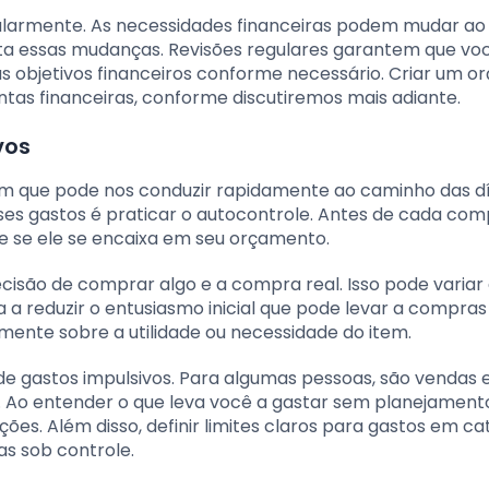
gularmente. As necessidades financeiras podem mudar ao
ita essas mudanças. Revisões regulares garantem que vo
us objetivos financeiros conforme necessário. Criar um 
tas financeiras, conforme discutiremos mais adiante.
vos
um que pode nos conduzir rapidamente ao caminho das dí
ses gastos é praticar o autocontrole. Antes de cada com
e se ele se encaixa em seu orçamento.
ecisão de comprar algo e a compra real. Isso pode variar
da a reduzir o entusiasmo inicial que pode levar a compras
mente sobre a utilidade ou necessidade do item.
de gastos impulsivos. Para algumas pessoas, são vendas 
. Ao entender o que leva você a gastar sem planejamento
uações. Além disso, definir limites claros para gastos em c
as sob controle.