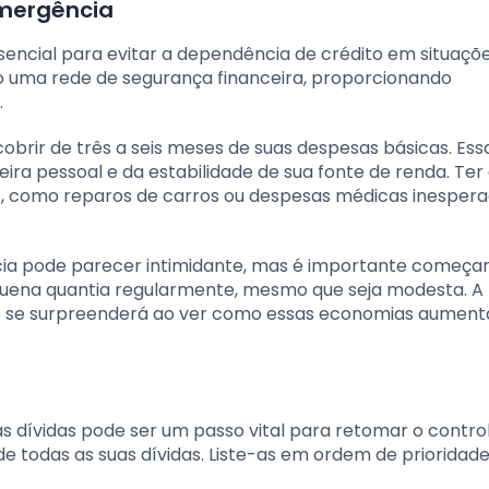
emergência
ncial para evitar a dependência de crédito em situaçõ
mo uma rede de segurança financeira, proporcionando
.
brir de três a seis meses de suas despesas básicas. Ess
ira pessoal e da estabilidade de sua fonte de renda. Ter
, como reparos de carros ou despesas médicas inesper
ia pode parecer intimidante, mas é importante começa
uena quantia regularmente, mesmo que seja modesta. A
ocê se surpreenderá ao ver como essas economias aume
as dívidas pode ser um passo vital para retomar o contro
de todas as suas dívidas. Liste-as em ordem de priorida