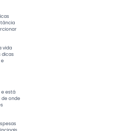
icas
rtância
rcionar
 vida
 dicas
 e
 e está
a de onde
es
espesas
incipais