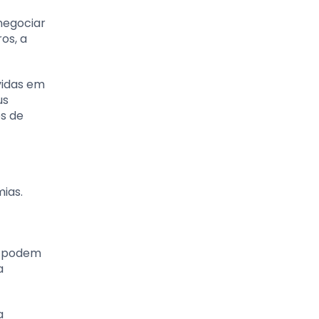
enegociar
os, a
ívidas em
us
es de
ias.
s podem
a
a