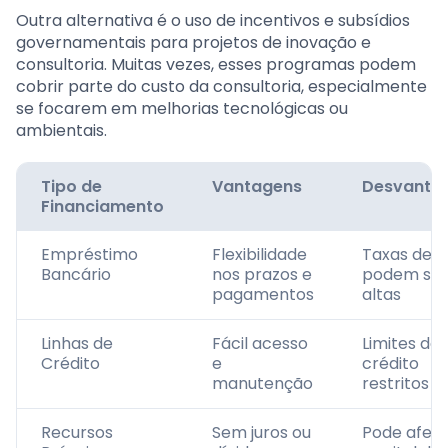
Outra alternativa é o uso de incentivos e subsídios
governamentais para projetos de inovação e
consultoria. Muitas vezes, esses programas podem
cobrir parte do custo da consultoria, especialmente
se focarem em melhorias tecnológicas ou
ambientais.
Tipo de
Vantagens
Desvanta
Financiamento
Empréstimo
Flexibilidade
Taxas de j
Bancário
nos prazos e
podem ser
pagamentos
altas
Linhas de
Fácil acesso
Limites de
Crédito
e
crédito
manutenção
restritos
Recursos
Sem juros ou
Pode afeta