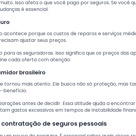
uito. Isso afeta o que você paga por seguros. Se você q
udanças é essencial.
guro
sso acontece porque os custos de reparos e serviços médi
ecisam ajustar seus preços.
 para as seguradoras. Isso significa que os preços das ap
ine cada oferta com atenção.
idor brasileiro
se tornou mais atento. Ele busca não só proteção, mas 
benefício.
rações antes de decidir. Essa atitude ajuda a encontrar
vitam gastos excessivos em tempos de instabilidade financ
a contratação de seguros pessoais
 um pouco de pesquisa. É essencial saber quais riscos 