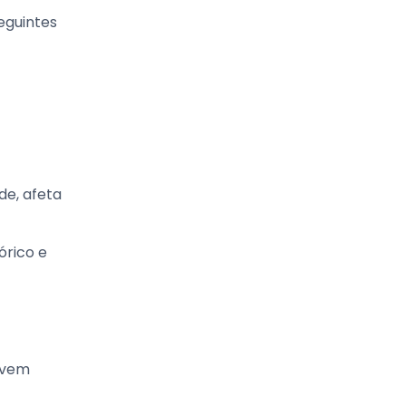
eguintes
de, afeta
órico e
rvem