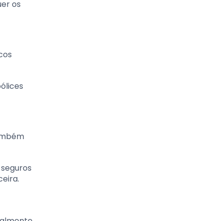
uer os
cos
ólices
também
 seguros
eira.
realmente