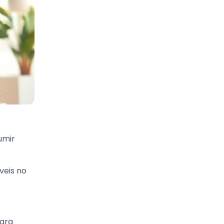
umir
veis no
para