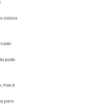
s
os coloca
rcado
ida pode
o, mas é
os para