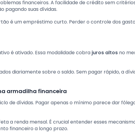
oblemas financeiros. A facilidade de crédito sem critério
ão pagando suas dívidas.
tão é um empréstimo curto. Perder o controle dos gast
tativo é ativado. Essa modalidade cobra
juros altos
no me
rados diariamente sobre o saldo. Sem pagar rápido, a dív
uma armadilha financeira
iclo de dívidas. Pagar apenas o mínimo parece dar fôleg
afeta a renda mensal. É crucial entender esses mecanism
to financeiro a longo prazo.