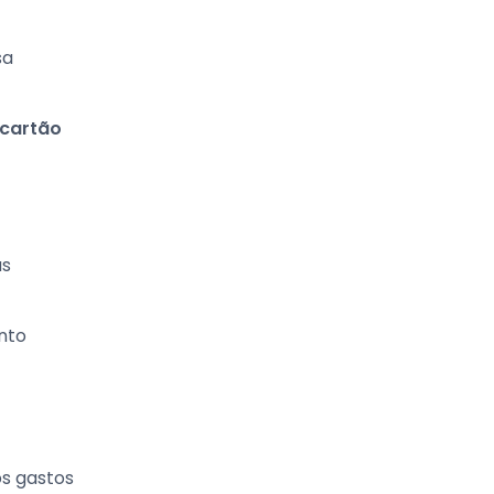
sa
cartão
as
nto
os gastos