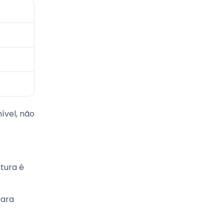
ível, não
tura é
para