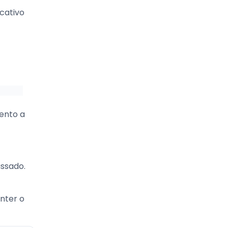
icativo
mento a
ssado.
anter o