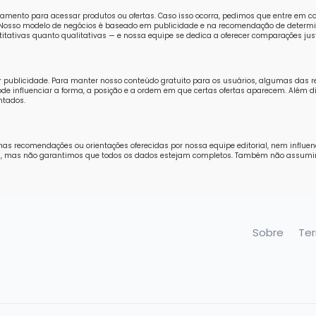
amento para acessar produtos ou ofertas. Caso isso ocorra, pedimos que entre em 
o. Nosso modelo de negócios é baseado em publicidade e na recomendação de determi
tativas quanto qualitativas — e nossa equipe se dedica a oferecer comparações just
r publicidade. Para manter nosso conteúdo gratuito para os usuários, algumas das 
e influenciar a forma, a posição e a ordem em que certas ofertas aparecem. Além di
ntados.
nas recomendações ou orientações oferecidas por nossa equipe editorial, nem influe
ores, mas não garantimos que todos os dados estejam completos. Também não assum
Sobre
Te