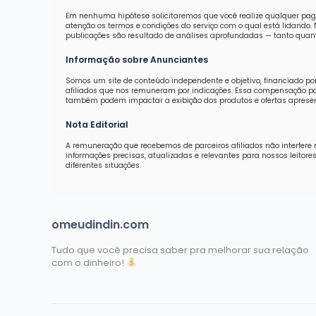
Em nenhuma hipótese solicitaremos que você realize qualquer pag
atenção os termos e condições do serviço com o qual está lidand
publicações são resultado de análises aprofundadas — tanto quanti
Informação sobre Anunciantes
Somos um site de conteúdo independente e objetivo, financiado po
afiliados que nos remuneram por indicações. Essa compensação pod
também podem impactar a exibição dos produtos e ofertas aprese
Nota Editorial
A remuneração que recebemos de parceiros afiliados não interfere 
informações precisas, atualizadas e relevantes para nossos leit
diferentes situações.
omeudindin.com
Tudo que você precisa saber pra melhorar sua relação
com o dinheiro!